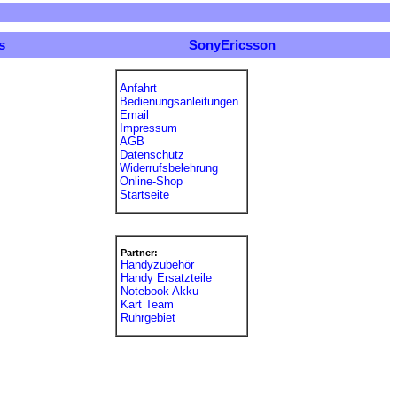
s
SonyEricsson
Anfahrt
Bedienungsanleitungen
Email
Impressum
AGB
Datenschutz
Widerrufsbelehrung
Online-Shop
Startseite
Partner:
Handyzubehör
Handy Ersatzteile
Notebook Akku
Kart Team
Ruhrgebiet